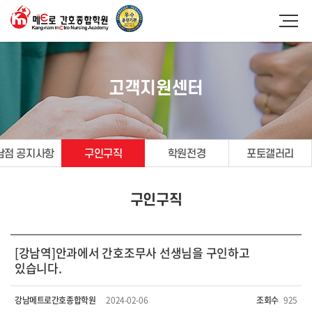
고객지원센터
남점 공지사항
구인구직
학원전경
포토갤러리
구인구직
[강남역]안과에서 간호조무사 선생님을 구인하고
있습니다.
강남메트로간호종합학원
2024-02-06
조회수
925