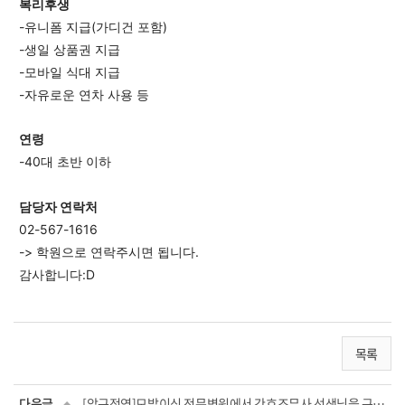
복리후생
-유니폼 지급(가디건 포함)
-생일 상품권 지급
-모바일 식대 지급
-자유로운 연차 사용 등
연령
-40대 초반 이하
담당자 연락처
02-567-1616
-> 학원으로 연락주시면 됩니다.
감사합니다:D
목록
다음글
[압구정역]모발이식 전문병원에서 간호조무사 선생님을 구인하고 있습니다.