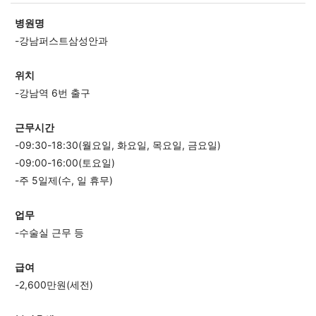
병원명
-강남퍼스트삼성안과
위치
-강남역 6번 출구
근무시간
-09:30-18:30(월요일, 화요일, 목요일, 금요일)
-09:00-16:00(토요일)
-주 5일제(수, 일 휴무)
업무
-수술실 근무 등
급여
-2,600만원(세전)